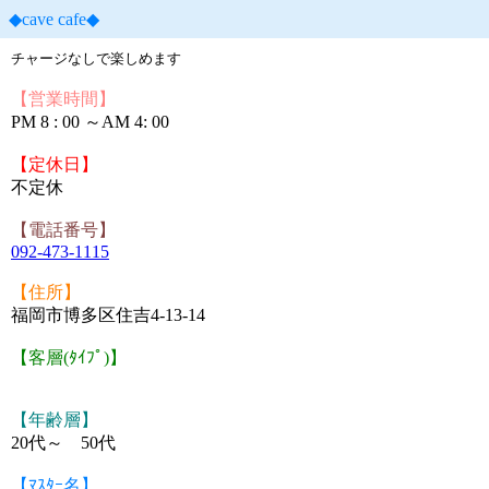
◆cave cafe◆
チャージなしで楽しめます
【営業時間】
PM 8 : 00 ～AM 4: 00
【定休日】
不定休
【電話番号】
092-473-1115
【住所】
福岡市博多区住吉4-13-14
【客層(ﾀｲﾌﾟ)】
【年齢層】
20代～ 50代
【ﾏｽﾀｰ名】