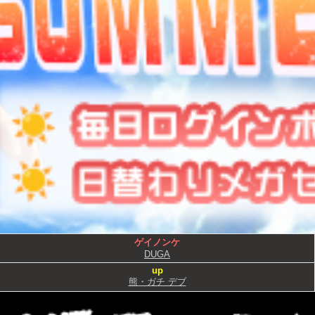
ゲイノンケ
DUGA
up
熊・ガチ デブ