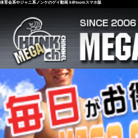
体育会系やジャニ系ノンケのゲイ動画 k＠toomスマホ版