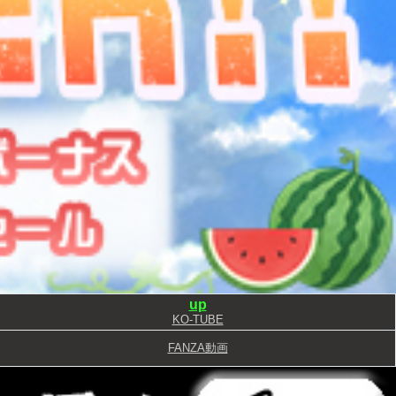
up
KO-TUBE
FANZA動画