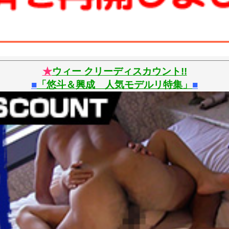
★
ウィー クリーディスカウント!!
■
「悠斗＆興成 人気モデルリ特集
」
■